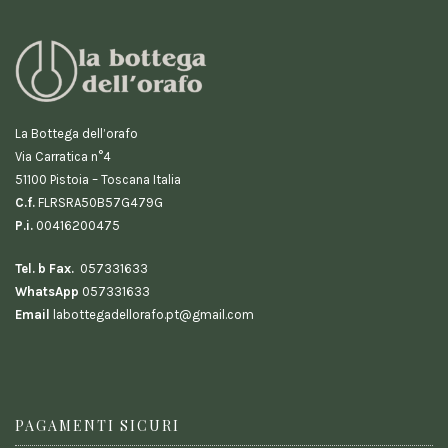
La Bottega dell’orafo
Via Carratica n°4
51100 Pistoia – Toscana Italia
C.f.
FLRSRA50B57G479G
P.i.
00416200475
Tel. b Fax.
057331633
WhatsApp
057331633
Email
labottegadellorafo.pt@gmail.com
PAGAMENTI SICURI