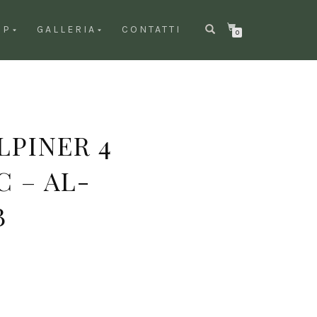
OP
GALLERIA
CONTATTI
0
LPINER 4
 – AL-
B