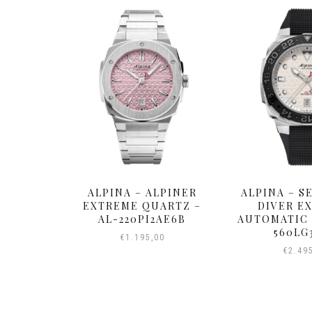
RITAGE
ALPINA – ALPINER
ALPINA – 
OMATIC
EXTREME QUARTZ –
DIVER E
– AL-
AL-220PI2AE6B
AUTOMATIC 
C6
560LG
€
1.195,00
0
€
2.49