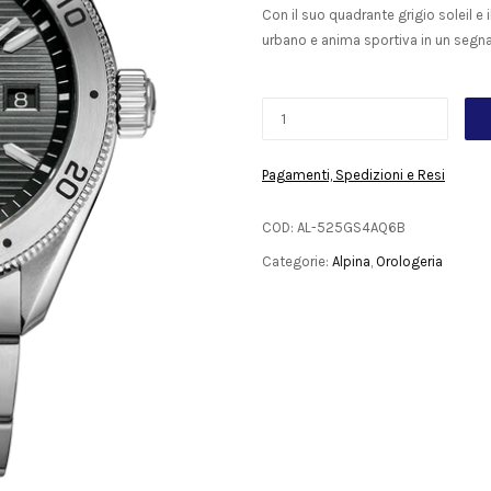
Con il suo quadrante grigio soleil e i
urbano e anima sportiva in un segn
Pagamenti, Spedizioni e Resi
COD:
AL-525GS4AQ6B
Categorie:
Alpina
,
Orologeria