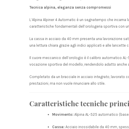
Tecnica alpina, eleganza senza compromessi
L’Alpina Alpiner 4 Automatic è un segnatempo che incarna la 
caratteristiche fondamentali dell’orologeria sportiva con u
La cassa in acciaio da 40 mm presenta una lavorazione satinat
una lettura chiara grazie agli indici applicati e alle lancett
Il cuore meccanico dell’orologio è il calibro automatico AL-52
vocazione sportiva del modello, rendendolo adatto anche ad 
Completato da un bracciale in acciaio integrato, lavorato con
prestazioni, ma non vuole rinunciare allo stile.
Caratteristiche tecniche princi
Movimento:
Alpina AL-525 automatico (base S
Cassa:
Acciaio inossidabile da 40 mm, spesso