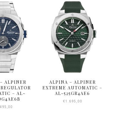
 – ALPINER
ALPINA – ALPINER
HIGHLI
 REGULATOR
EXTREME AUTOMATIC –
TIC – AL-
AL-525GR4AE6
DG4AE6B
€
1.695,00
495,00