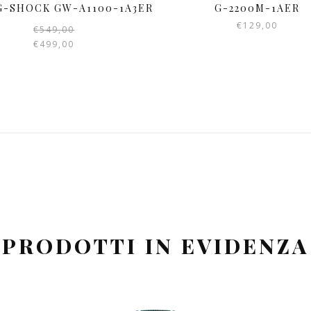
G-SHOCK GW-A1100-1A3ER
G-2200M-1AER
€
129,00
€
549,00
Il
Il
prezzo
prezzo
€
499,00
originale
attuale
era:
è:
€549,00.
€499,00.
PRODOTTI IN EVIDENZA