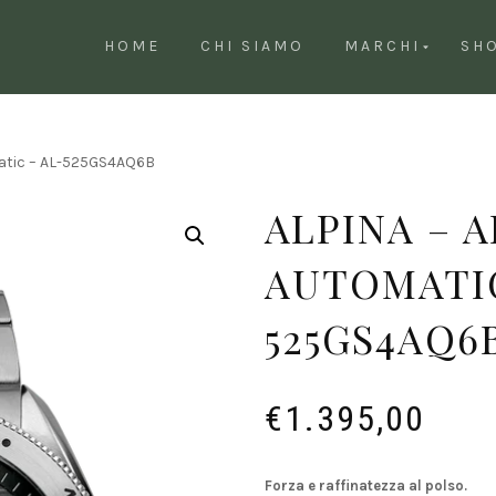
HOME
CHI SIAMO
MARCHI
SH
matic – AL-525GS4AQ6B
ALPINA – A
AUTOMATIC
525GS4AQ6
€
1.395,00
Forza e raffinatezza al polso.