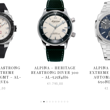
SEASTRONG
ALPINA – HERITAGE
ALPINA
XTREME
SEASTRONG DIVER 300
EXTREME
GMT – AL-
– AL-525S4H6
AUTOMA
3VE6
650N
€
1.795,00
5,00
€
2.