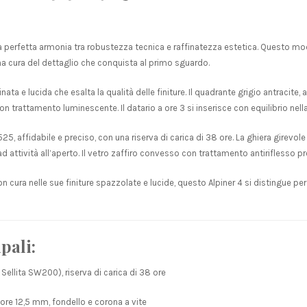
perfetta armonia tra robustezza tecnica e raffinatezza estetica. Questo model
na cura del dettaglio che conquista al primo sguardo.
a e lucida che esalta la qualità delle finiture. Il quadrante grigio antracite, 
e con trattamento luminescente. Il datario a ore 3 si inserisce con equilibrio n
5, affidabile e preciso, con una riserva di carica di 38 ore. La ghiera girevole
attività all’aperto. Il vetro zaffiro convesso con trattamento antiriflesso p
 cura nelle sue finiture spazzolate e lucide, questo Alpiner 4 si distingue per
pali:
ellita SW200), riserva di carica di 38 ore
re 12,5 mm, fondello e corona a vite