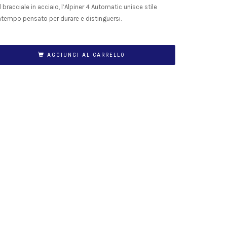
l bracciale in acciaio, l’Alpiner 4 Automatic unisce stile
atempo pensato per durare e distinguersi.
AGGIUNGI AL CARRELLO