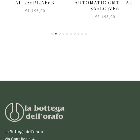
AL-220PI2AE6B
AUTOMATIC GMT – AL-
560LG3VE6
€
1.195,00
€
2.495,00
La Bottega dell’orafo
Via Carratica n°4