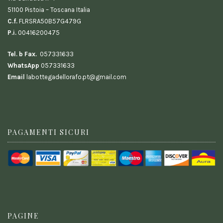
51100 Pistoia – Toscana Italia
C.f.
FLRSRA50B57G479G
P.i.
00416200475
Tel. b Fax.
057331633
WhatsApp
057331633
Email
labottegadellorafo.pt@gmail.com
PAGAMENTI SICURI
PAGINE