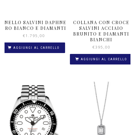
ANELLO SALVINI DAPHNE
COLLANA CON CROCE
ORO BIANCO E DIAMANTI
SALVINI ACCIAIO
BRUNITO E DIAMANTI
€
1.795,00
BIANCHI
€
395,00
AGGIUNGI AL CARRELLO
AGGIUNGI AL CARRELLO