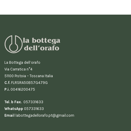
La Bottega dell’orafo
Via Carratica n°4
51100 Pistoia – Toscana Italia
C.f.
FLRSRA50B57G479G
P.i.
00416200475
Tel. b Fax.
057331633
WhatsApp
057331633
Email
labottegadellorafo.pt@gmail.com