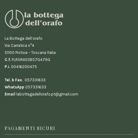
La Bottega dell’orafo
Via Carratica n°4
51100 Pistoia – Toscana Italia
C.f.
FLRSRA50B57G479G
P.i.
00416200475
Tel. b Fax.
057331633
WhatsApp
057331633
Email
labottegadellorafo.pt@gmail.com
PAGAMENTI SICURI