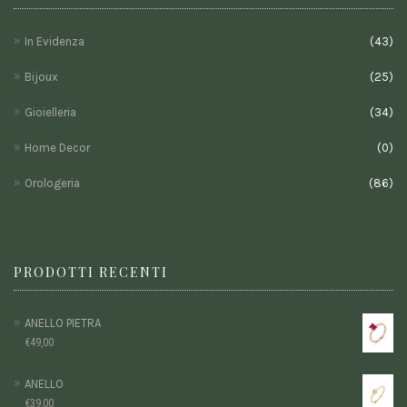
In Evidenza
(43)
Bijoux
(25)
Gioielleria
(34)
Home Decor
(0)
Orologeria
(86)
PRODOTTI RECENTI
ANELLO PIETRA
€
49,00
ANELLO
€
39,00