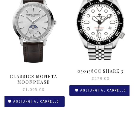
030138CC SHARK 3
CLASSICS MONETA
€
279,00
MOONPHASE
€
1.095,00
AGGIUNGI AL CARRELLO
AGGIUNGI AL CARRELLO