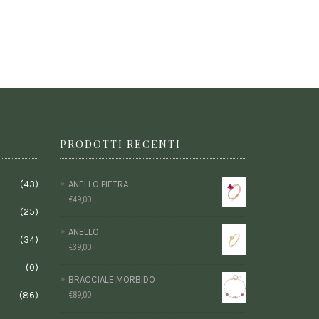
PRODOTTI RECENTI
(43)
ANELLO PIETRA
€
49,00
(25)
ANELLO
(34)
€
39,00
(0)
BRACCIALE MORBIDO
€
89,00
(86)