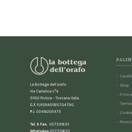
PAGIN
Carrell
La Bottega dell’orafo
Shop
Via Carratica n°4
Il mio 
51100 Pistoia – Toscana Italia
Termini
C.f.
FLRSRA50B57G479G
P.i.
00416200475
Cookie
Privacy
Tel. b Fax.
057331633
WhatsApp
057331633