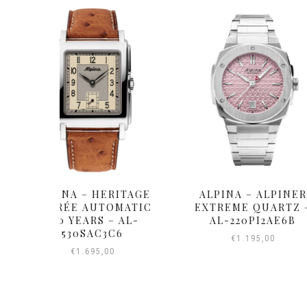
RITAGE
ALPINA – ALPINER
ALPINA – 
OMATIC
EXTREME QUARTZ –
DIVER E
– AL-
AL-220PI2AE6B
AUTOMATIC 
C6
560LG
€
1.195,00
0
€
2.49