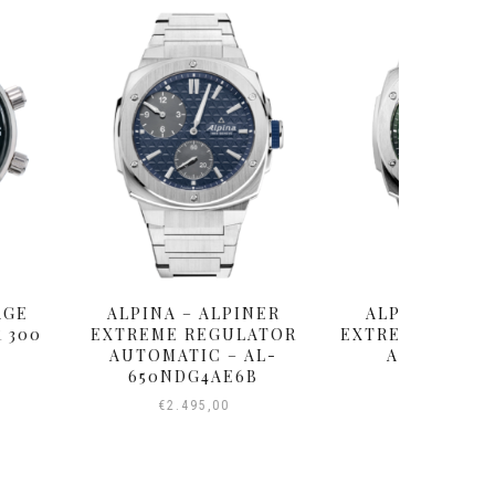
 – ALPINER
ALPINA – ALPINER
HIGHLI
 REGULATOR
EXTREME AUTOMATIC –
TIC – AL-
AL-525GR4AE6
DG4AE6B
€
1.695,00
495,00