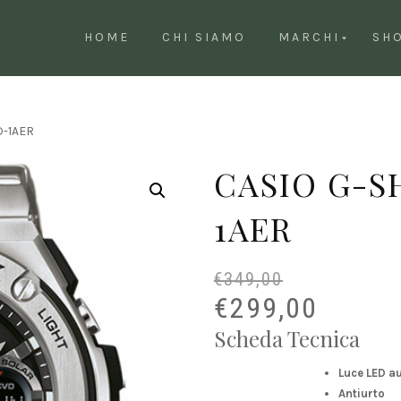
HOME
CHI SIAMO
MARCHI
SH
D-1AER
CASIO G-S
1AER
€
349,00
€
299,00
Scheda Tecnica
Luce LED a
Antiurto