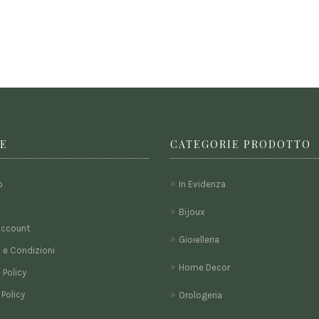
E
CATEGORIE PRODOTTO
o
In Evidenza
Bijoux
account
Gioielleria
 e Condizioni
Home Decor
 Policy
 Policy
Orologeria