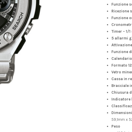
Funzione s
Ricezione 
Funzione o
Cronometro 
Timer – 1/1
5 allarmi g
Attivazione
Funzione d
Calendario
Formato 12
Vetro mine
Cassa in re
Bracciale i
Chiusura d
Indicatore 
Classificaz
Dimensioni 
59,1mm x 5
Peso