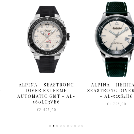
SEASTRONG
ALPINA – HERITAGE
ALPINA
XTREME
SEASTRONG DIVER 300
EXTREME
GMT – AL-
– AL-525S4H6
AUTOMA
3VE6
650N
€
1.795,00
5,00
€
2.