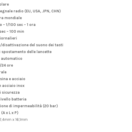
olare
segnale radio (EU, USA, JPN, CHN)
ra mondiale
– 1/100 sec – 1 ora
 sec – 100 min
iornalieri
/disattivazione del suono dei tasti
i spostamento delle lancette
 automatico
/24 ore
rale
sina e acciaio
n acciaio inox
i sicurezza
livello batteria
ione di impermeabilità (20 bar)
(A x L x P)
2,4mm x 16,1mm