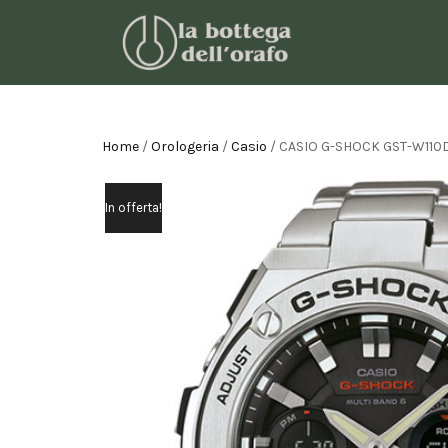
Home
/
Orologeria
/
Casio
/ CASIO G-SHOCK GST-W110
In offerta!