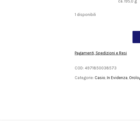
ca. 195,0 g
1 disponibili
Pagamenti, Spedizioni e Resi
COD:
4971850038573
Categorie:
Casio
,
In Evidenza
,
Orolo